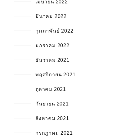
เมษายน 2022
มีนาคม 2022
กุมภาพันธ์ 2022
มกราคม 2022
ธันวาคม 2021
พฤศจิกายน 2021
ตุลาคม 2021
กันยายน 2021
สิงหาคม 2021
กรกฎาคม 2021