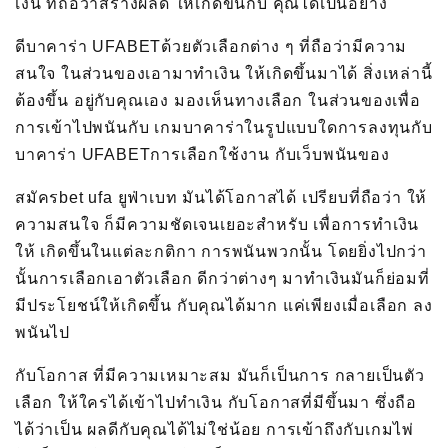
เงิน ที่ถือว่าสร้างผลดี ให้เกิดขึ้นกับ คุณได้เป็นอย่าง
ดี
บาคาร่า UFABETด้วยตัวเลือกต่าง ๆ ที่ถือว่ามีความ
สนใจ ในส่วนของเอามาทำเงิน ให้เกิดขึ้นมาได้ สิ่งเหล่านี้
ต้องขึ้น อยู่กับคุณเอง มองเห็นทางเลือก ในส่วนของเพื่อ
การเข้าไปพนันกับ เกมบาคาร่าในรูปแบบใด
การลงทุนกับ
บาคาร่า UFABETการเลือกใช้งาน กับเว็บพนันของ
สมัครbet ufa ยูฟ่าเบท มันได้โอกาสได้ เปรียบที่ถือว่า ให้
ความสนใจ ก็มีความชัดเจนเยอะสำหรับ เพื่อการทำเงิน
ให้ เกิดขึ้นในแต่ละกติกา การพนันพวกนั้น โดยยิ่งไปกว่า
นั้นการเลือกเอาตัวเลือก ดีกว่าต่างๆ มาทำเงินมันก็ย่อมที่
มีประโยชน์ให้เกิดขึ้น กับคุณได้มาก แค่เพียงเมื่อเลือก ลง
พนันไป
กับโอกาส ที่มีความเหมาะสม มันก็เป็นการ กลายเป็นตัว
เลือก ให้ใครได้เข้าไปทำเงิน กับโอกาสที่มีขึ้นมา ซึ่งถือ
ได้ว่าเป็น ผลดีกับคุณได้ไม่ใช่น้อย
การเข้าถึงกับเกมไพ่