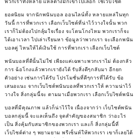
พวกเราทั้งหลาย แหล่ต่างมักเข้าไปเลือก ใช้เว็บไซต์
ยอดนิยม จากนักพนันบอล ออนไลน์ทั้ง หลายแหล่ในทุก
วันนี้ การที่พวกเรา เลือกเว็บไซต์ที่น่าไว้วางใจนั้น พวก
เราก็ไม่ต้องไปกลุ้มใจเรื่อง จะโดนโกงไหม พวกเราก็จะ
ได้เอาเวลา ไปเล่าเรียนหา ข้อมูลว่าพวกเรา จะเลือกพนัน
บอลคู่ ไหนให้ได้เงินใช้ การที่พวกเรา เลือกเว็บไซต์
พนันบอลที่ดีนั้นไม่ใช่ เพียงแค่เฉพาะพวกเราไม่ ต้องกลัว
การ ฉ้อโกงแล้วพวกเรายังได้ รับสิ่งดีๆกลับมา อีกยก
ตัวอย่าง เช่นการได้รับ โปรโมชั่นที่ดีๆการที่ได้รับ ข้อ
เสนอแนะ จากเว็บไซต์พนันบอลที่พวกเราให้ ความน่าไว้
วางใจ สิ่งกลุ่มนี้จะ ตามมาเมื่อพวกเรา เลือกเว็บไซต์พนัน
บอลที่มีคุณภาพ แล้วก็น่าไว้ใจ เนื่องจากว่า เว็บไซต์พนัน
บอลกลุ่มนี้ จะแลเห็นถึง จุดสำคัญของสมาชิก ว่าอะไร
เป็น สิ่งคุ้มกับสมาชิกของพวกเรา และก็ สิ่งกลุ่มนี้ที่
เว็บไซต์ต่าง ๆ พยามยาม พรีเซ็นท์ให้พวกเรา เขาก็เลยได้