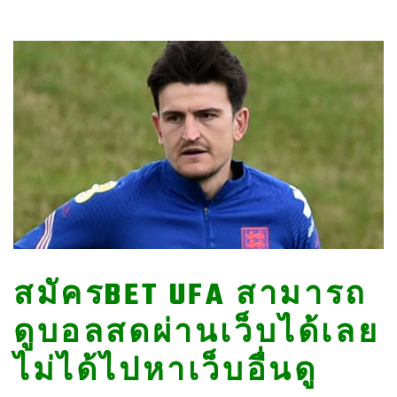
ที่
ต่ำ
แต่
คืน
ยอด
ที่
สูง
ให้
คุณๆ
ได้
สมัครBET UFA สามารถ
ดูบอลสดผ่านเว็บได้เลย
ไม่ได้ไปหาเว็บอื่นดู