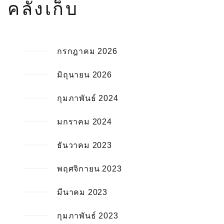
คลังเก็บ
กรกฎาคม 2026
มิถุนายน 2026
กุมภาพันธ์ 2024
มกราคม 2024
ธันวาคม 2023
พฤศจิกายน 2023
มีนาคม 2023
กุมภาพันธ์ 2023