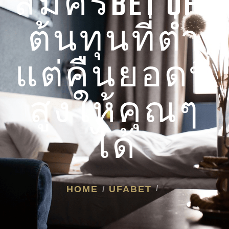
สมัครBET UFA
ต้นทุนที่ต่ำ
แต่คืนยอดที่
สูงให้คุณๆ
ได้
HOME
UFABET