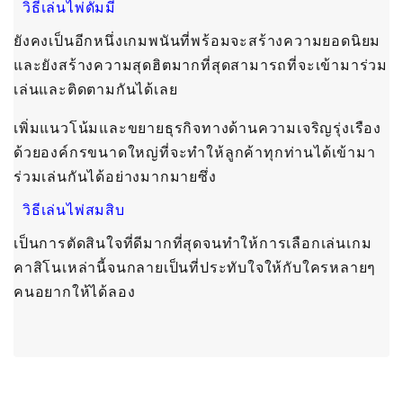
วิธีเล่นไพ่ดัมมี่
ยังคงเป็นอีกหนึ่งเกมพนันที่พร้อมจะสร้างความยอดนิยม
และยังสร้างความสุดฮิตมากที่สุดสามารถที่จะเข้ามาร่วม
เล่นและติดตามกันได้เลย
เพิ่มแนวโน้มและขยายธุรกิจทางด้านความเจริญรุ่งเรือง
ด้วยองค์กรขนาดใหญ่ที่จะทำให้ลูกค้าทุกท่านได้เข้ามา
ร่วมเล่นกันได้อย่างมากมายซึ่ง
วิธีเล่นไพ่สมสิบ
เป็นการตัดสินใจที่ดีมากที่สุดจนทำให้การเลือกเล่นเกม
คาสิโนเหล่านี้จนกลายเป็นที่ประทับใจให้กับใครหลายๆ
คนอยากให้ได้ลอง