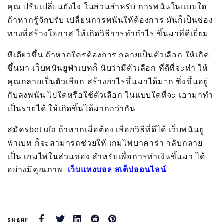
คุณ ปรับเปลี่ยนยังไง ในส่วนสำหรับ การพนันในแบบใด
ถ้าหากรู้จักปรับ เปลี่ยนการพนันให้ต้องการ มันก็เป็นช่อง
ทางที่สร้างโอกาส ให้เกิดวิธีการทำกำไร ขึ้นมาที่ดีเยี่ยม
ทีเดียวขึ้น ถ้าหากใครต้องการ กลายเป็นตัวเลือก ให้เกิด
ขึ้นมา เว็บพนันยูฟ่าเบทก็ นับว่ามีตัวเลือก ที่ดีที่จะทำ ให้
คุณกลายเป็นตัวเลือก สร้างกำไรขึ้นมาได้มาก ซึ่งขึ้นอยู่
กับลงพนัน ไปใดหรือใช้ตัวเลือก ในแบบใดที่จะ เอามาทำ
เป็นรายได้ ให้เกิดขึ้นได้มากกว่ากัน
สมัครbet ufa ถ้าหากเมื่อต้อง เลือกวิธีที่ดีได้ เว็บพนันยู
ฟ่าเบท ก็จะสามารถช่วยให้ เกมไพ่บาคาร่า กลับกลาย
เป็น เกมไพ่ในส่วนของ สำหรับเพื่อการทำเงินขึ้นมา ได้
อย่างมีคุณภาพ
เว็บแทงบอล สเต็ปออนไลน์
Facebook
Twitter
LinkedIn
Reddit
Pinterest
SHARE