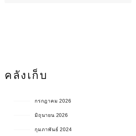
คลังเก็บ
กรกฎาคม 2026
มิถุนายน 2026
กุมภาพันธ์ 2024