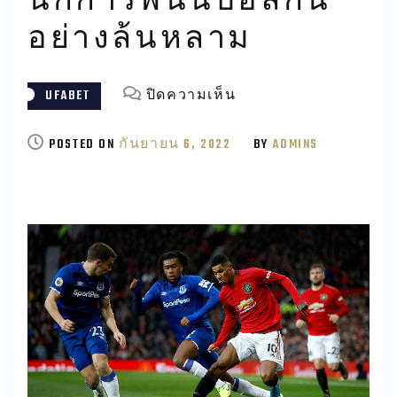
นักการพนันบอลกัน
อย่างล้นหลาม
บน
UFABET
ปิดความเห็น
UFABET
แทง
POSTED ON
กันยายน 6, 2022
BY
ADMINS
บอล
ให้
รวย
เว็บ
ที่
เปิด
ต้อนรับ
นักการ
พนัน
บอล