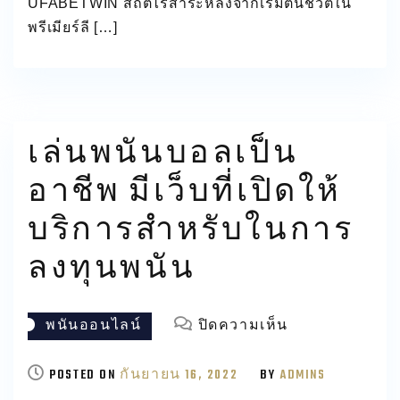
ครึ่ง
UFABETWIN สถิติไร้สาระหลังจากเริ่มต้นชีวิตใน
เดียว
พรีเมียร์ลี […]
เล่นพนันบอลเป็น
อาชีพ มีเว็บที่เปิดให้
บริการสำหรับในการ
ลงทุนพนัน
บน
พนันออนไลน์
ปิดความเห็น
เล่น
พนัน
POSTED ON
กันยายน 16, 2022
BY
ADMINS
บอล