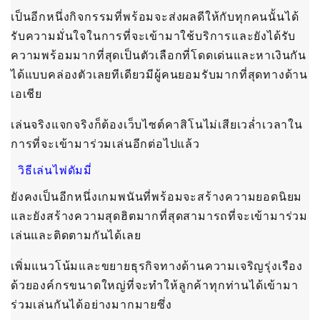
การก
เป็นอีกหนึ่งกิจกรรมที่พร้อมจะส่งผลดีให้กับทุกคนนั้นได้
ลับ
รับความมั่นใจในการที่จะเข้ามาใช้บริการและยังได้รับ
มา
ความพร้อมมากที่สุดเป็นตัวเลือกที่โดดเด่นและหาเงินกัน
เกิด
ได้แบบคล่องตัวเลยทีเดียวมีผู้คนยอมรับมากที่สุดทางด้าน
ขึ้น
เอเชีย
เล่นจริงแจกจริงก็ต้องเว็บไซต์คาสิโนไม่เสียเวล่ำเวลาใน
การที่จะเข้ามาร่วมเล่นอีกต่อไปแล้ว
วิธีเล่นไพ่ดัมมี่
ยังคงเป็นอีกหนึ่งเกมพนันที่พร้อมจะสร้างความยอดนิยม
และยังสร้างความสุดฮิตมากที่สุดสามารถที่จะเข้ามาร่วม
เล่นและติดตามกันได้เลย
เพิ่มแนวโน้มและขยายธุรกิจทางด้านความเจริญรุ่งเรือง
ด้วยองค์กรขนาดใหญ่ที่จะทำให้ลูกค้าทุกท่านได้เข้ามา
ร่วมเล่นกันได้อย่างมากมายซึ่ง