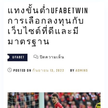
แทงขั้นต่ำUFABETWIN
การเลือกลงทุนกับ
เว็บไซต์ที่ดีและมี
มาตรฐาน
บน
UFABET
ปิดความเห็น
แทง
ขั้น
POSTED ON
กันยายน 13, 2022
BY
ADMINS
ต่ำUFABETWIN
การ
เลือก
ลงทุน
กับ