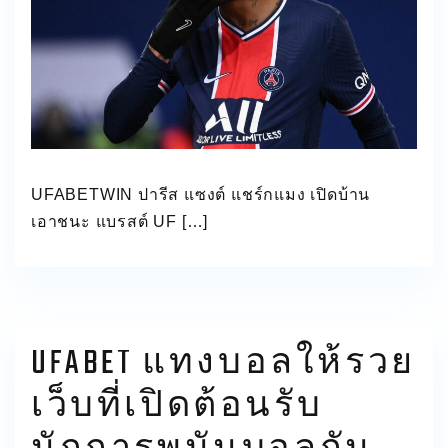
มาร์
ซัด
พา
“เป
แอ
สเช”
เฉือน
UFABETWIN ปารีส แซงต์ แชร์กแมง เปิดบ้าน
“แบ
เอาชนะ แบรสต์ UF […]
รสต์”
ขึ้น
จ่า
ฝูง
ลีก
UFABET แทงบอลให้รวย
เอิง
เว็บที่เปิดต้อนรับ