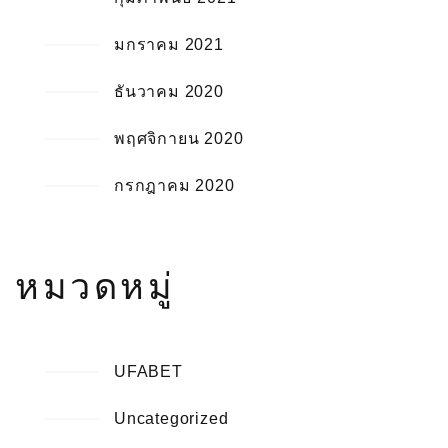
มกราคม 2021
ธันวาคม 2020
พฤศจิกายน 2020
กรกฎาคม 2020
หมวดหมู่
UFABET
Uncategorized