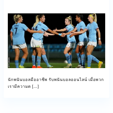
มือ
วิว:
อาชีพ
วูล์ฟส์
ควร
VS
ปฏิบัติ
แมน
มัน
เชส
ก็
เตอร์
คือ
ซิตี้
การ
(พรีเมียร์
เรียน
ลีก)
รู้
หา
ข้อมูล
นักพนันบอลมืออาชีพ รับพนันบอลออนไลน์ เมื่อพวก
เรามีความต […]