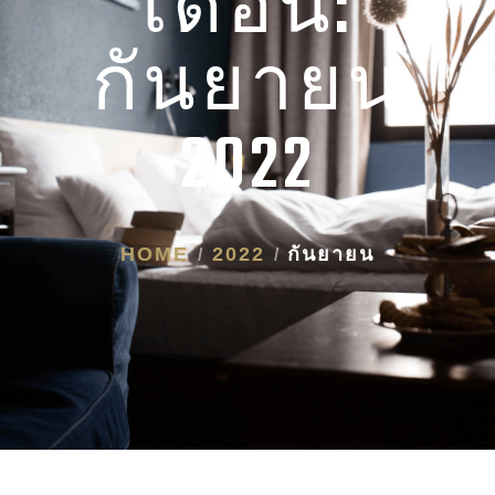
เดือน:
กันยายน
2022
HOME
2022
กันยายน