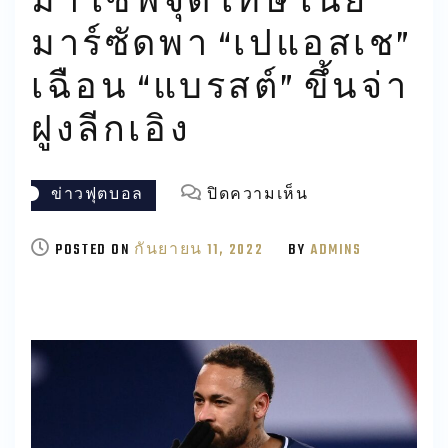
มา เซฟจุดโทษ เนย์
มาร์ซัดพา “เปแอสเช”
เฉือน “แบรสต์” ขึ้นจ่า
ฝูงลีกเอิง
บน
ข่าวฟุตบอล
ปิดความเห็น
UFABETWIN
ดอน
POSTED ON
กันยายน 11, 2022
BY
ADMINS
นา
รุม
มา
เซฟ
จุด
โทษ
เนย์