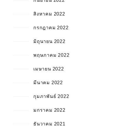
กันยายน 2022
สิงหาคม 2022
กรกฎาคม 2022
มิถุนายน 2022
พฤษภาคม 2022
เมษายน 2022
มีนาคม 2022
กุมภาพันธ์ 2022
มกราคม 2022
ธันวาคม 2021