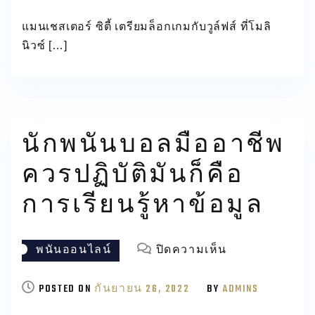
เดอ
แมนเชสเตอร์ ซิตี้ เตรียมล็อกเกมกับวูล์ฟส์ ที่โมลิ
บร
นิวซ์ […]
อยน์
และ
รู
เบน
ดิ
นักพนันบอลมืออาชีพ
อาส
กํา
ควรปฏิบัติมันก็คือ
ลัง
การเรียนรู้หาข้อมูล
เข้า
ใกล้
จุด
บน
พนันออนไลน์
ปิดความเห็น
สังเกต
นัก
–
พนัน
POSTED ON
กันยายน 26, 2022
BY
ADMINS
สถิติ
บอล
พรี