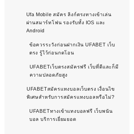
Ufa Mobile สมัคร ลิงก์ตรงทางเข้าเล่น
ผ่านสมาร์ทโฟน รองรับทั้ง IOS และ
Android
ข้อควรระวังก่อนฝากเงิน UFABET เว็บ
ตรง รู้ไว้ก่อนกดโอน
UFABETเว็บตรงสมัครฟรี เว็บที่ดีและก็มี
ความปลอดภัยสูง
UFABETสมัครแทงบอลเว็บตรง เงื่อนไข
พิเศษสำหรับการสมัครแทงบอลหรือไม่?
UFABETทางเข้าแทงบอลฟรี เว็บพนัน
บอล บริการเยี่ยมยอด