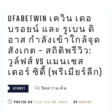
UFABETWIN เควิน เดอ
บรอยน์ และ รูเบน ดิ
อาส กําลังเข้าใกล้จุด
สังเกต – สถิติพรีวิว:
วูล์ฟส์ VS แมนเชส
เตอร์ ซิตี้ (พรีเมียร์ลีก)
บน
UFABET
ปิดความเห็น
UFABETWIN
เค
POSTED ON
กันยายน 30, 2022
BY
ADMINS
วิน