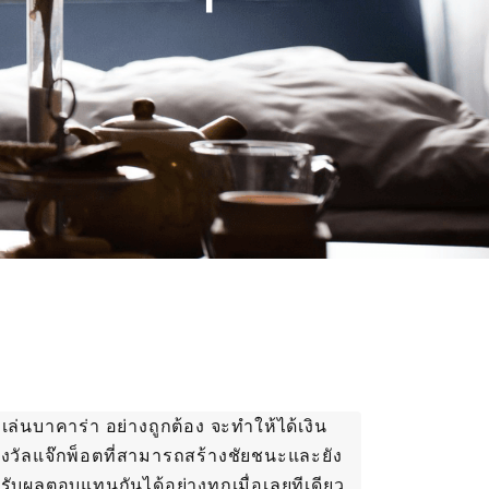
ธีเล่นบาคาร่า อย่างถูกต้อง จะทำให้ได้เงิน
งวัลแจ๊กพ็อตที่สามารถสร้างชัยชนะและยัง
้รับผลตอบแทนกันได้อย่างทุกเมื่อเลยทีเดียว