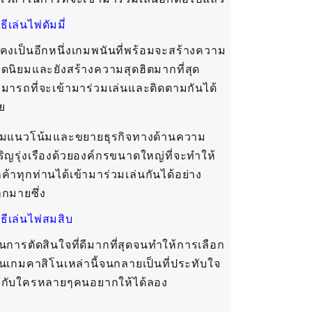
ิธีเล่นไพ่ดัมมี่
งคงเป็นอีกหนึ่งเกมพนันที่พร้อมจะสร้างความ
ดนิยมและยังสร้างความสุดฮิตมากที่สุด
มารถที่จะเข้ามาร่วมเล่นและติดตามกันได้
ย
ิ่มแนวโน้มและขยายธุรกิจทางด้านความ
ริญรุ่งเรืองด้วยองค์กรขนาดใหญ่ที่จะทำให้
กค้าทุกท่านได้เข้ามาร่วมเล่นกันได้อย่าง
กมายซึ่ง
ิธีเล่นไพ่สมสิบ
็นการตัดสินใจที่ดีมากที่สุดจนทำให้การเลือก
่นเกมคาสิโนเหล่านี้จนกลายเป็นที่ประทับใจ
้กับใครหลายๆคนอยากให้ได้ลอง