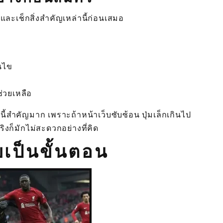
และเช็กสิ่งสำคัญเหล่านี้ก่อนเสมอ
นไข
่วยเหลือ
นี้สำคัญมาก เพราะถ้าหน้าเว็บซับซ้อน ปุ่มเล็กเกินไป
งก็มักไม่สะดวกอย่างที่คิด
บเป็นขั้นตอน