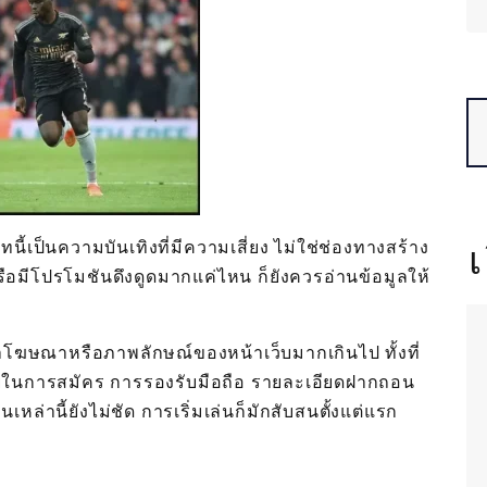
S
fo
เ
ทนี้เป็นความบันเทิงที่มีความเสี่ยง ไม่ใช่ช่องทางสร้าง
หรือมีโปรโมชันดึงดูดมากแค่ไหน ก็ยังควรอ่านข้อมูลให้
กคำโฆษณาหรือภาพลักษณ์ของหน้าเว็บมากเกินไป ทั้งที่
ง่ายในการสมัคร การรองรับมือถือ รายละเอียดฝากถอน
นเหล่านี้ยังไม่ชัด การเริ่มเล่นก็มักสับสนตั้งแต่แรก