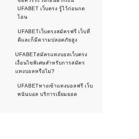
ข้อควรระวังก่อนฝากเงิน
UFABET เว็บตรง รู้ไว้ก่อนกด
โอน
UFABETเว็บตรงสมัครฟรี เว็บที่
ดีและก็มีความปลอดภัยสูง
UFABETสมัครแทงบอลเว็บตรง
เงื่อนไขพิเศษสำหรับการสมัคร
แทงบอลหรือไม่?
UFABETทางเข้าแทงบอลฟรี เว็บ
พนันบอล บริการเยี่ยมยอด